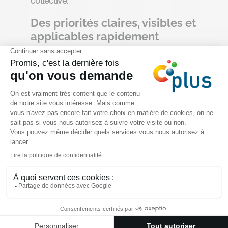
collective
.
Des priorités claires, visibles et
applicables rapidement
L’un des bénéfices concrets de cette
animation est la
priorisation des actions
. À
l’issue de l’atelier, les participants identifient
quelques «
petits pas
» prioritaires pour
amorcer le mouvement. Cela évite la
paralysie souvent induite par l’excès de
projets, en proposant un
point de départ
raisonnable
(quick wins).
Un effet déclencheur pour
impulser la dynamique RSE
Une fois les premiers petits pas posés, cela
donne de la
crédibilité à votre démarche
,