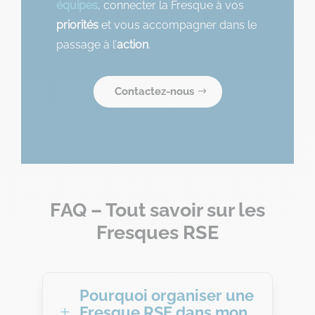
équipes
, connecter la Fresque à vos
priorités
et vous accompagner dans le
passage à l’
action
.
Contactez-nous
FAQ – Tout savoir sur les
Fresques RSE
Pourquoi organiser une
Fresque RSE dans mon
L