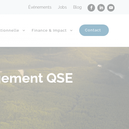
Événements
Jobs
Blog
Contact
tionnelle
Finance & Impact
agement QSE