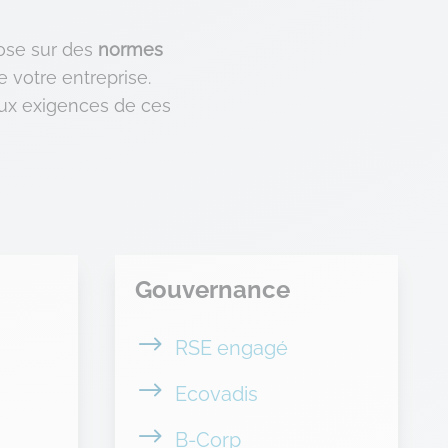
ose sur des
normes
e votre entreprise.
ux exigences de ces
Gouvernance
$
RSE engagé
$
Ecovadis
$
B-Corp