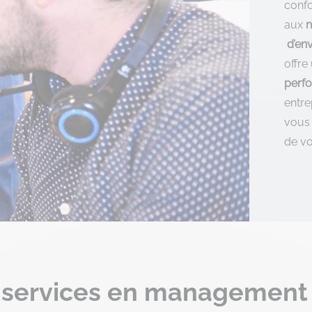
confo
aux
d’en
offre
perfo
entre
vous
de v
 services en management