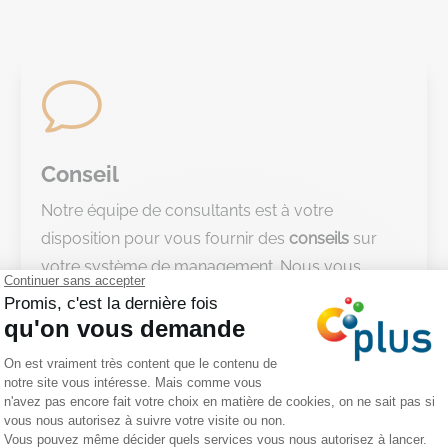
v
Conseil
Notre équipe de consultants est à votre
disposition pour vous fournir des
conseils
sur
votre système de management. Nous vous
aidons à mettre en place un système de
management QSE
efficace et durable
. Nous vous
proposons un
suivi personnalisé
, adapté aux
besoins spécifiques de votre entreprise.