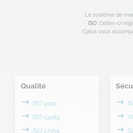
Le système de man
ISO
. Celles-ci ré
Cplus vous accompa
Qualité
Sécu
$
$
ISO 9001
I
$
$
ISO 13485
V
$
$
ISO 27001
S