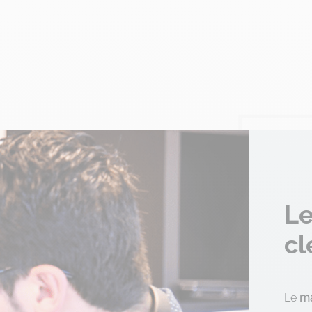
Le
cl
Le
m