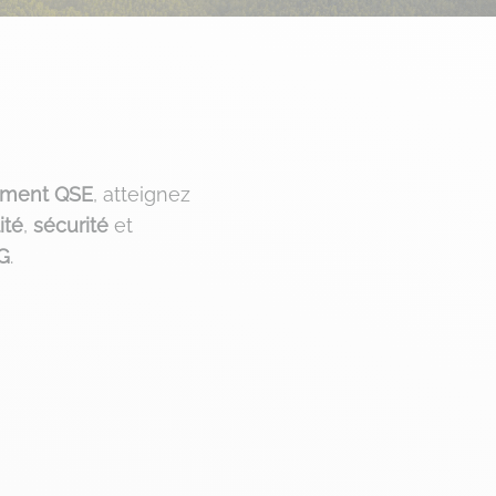
ement QSE
, atteignez
ité
,
sécurité
et
G
.