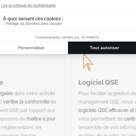
Découvrez notre service de
consultance

e
Logiciel QSE
légales
dans votre activité.
Pour faciliter la gestion 
de
vérifier la conformité
de
management QSE, nous v
ent QSE par rapport aux
logiciels QSE efficaces et 
proposons de
mettre à jour
vous permettent de
centr
 réglementaire, en
l’ensemble de vos inform
exigences légales
matière de qualité, de séc