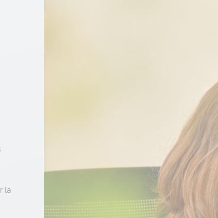
s
r la