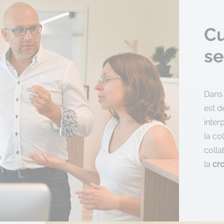
Cu
se
Dans 
est d
inter
la co
colla
la
cro