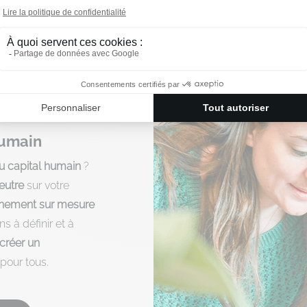
vices en gestion du capita
humain
du capital humain
?
eutre
sur votre
ement sur mesure
s à définir et à
créer un
pour tous.