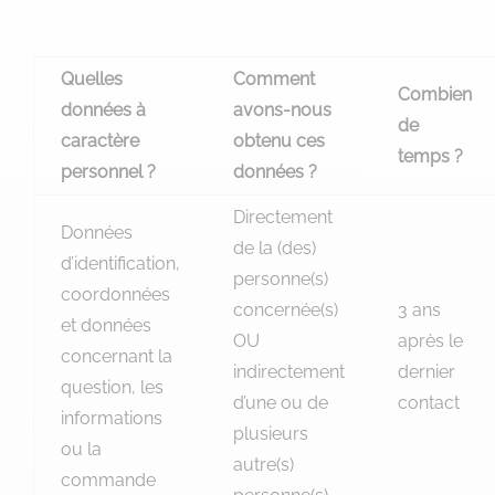
Quelles
Comment
Combien
données à
avons-nous
de
caractère
obtenu ces
temps ?
personnel ?
données ?
Directement
Données
de la (des)
d’identification,
personne(s)
coordonnées
concernée(s)
3 ans
et données
OU
après le
concernant la
indirectement
dernier
question, les
d’une ou de
contact
informations
plusieurs
ou la
autre(s)
commande