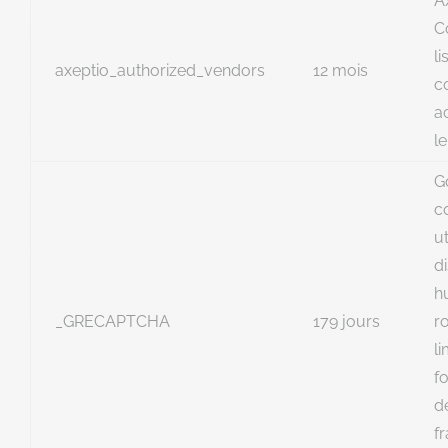
A
C
li
axeptio_authorized_vendors
12 mois
c
a
le
G
c
ut
di
h
_GRECAPTCHA
179 jours
r
li
f
d
f