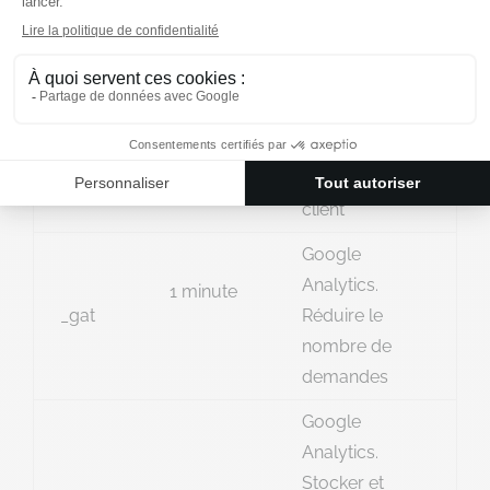
uniques en
ga
13 mois
attribuant un
numéro généré
aléatoirement
en tant
qu’identifiant
client
Google
Analytics.
1 minute
_gat
Réduire le
nombre de
demandes
Google
Analytics.
Stocker et