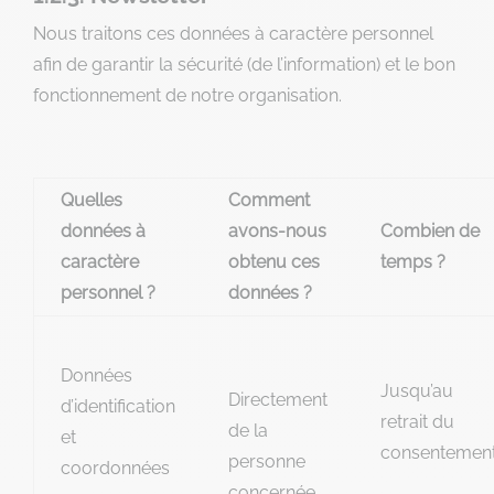
Nous traitons ces données à caractère personnel
afin de garantir la sécurité (de l’information) et le bon
fonctionnement de notre organisation.
Quelles
Comment
données à
avons-nous
Combien de
caractère
obtenu ces
temps ?
personnel ?
données ?
Données
Jusqu’au
Directement
d’identification
retrait du
de la
et
consentemen
personne
coordonnées
concernée