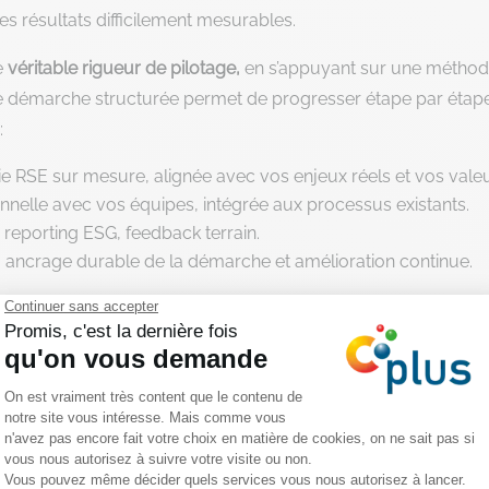
les résultats difficilement mesurables.
e
véritable rigueur de pilotage,
en s’appuyant sur une méthode
tte démarche structurée permet de progresser étape par étape
:
égie RSE sur mesure, alignée avec vos enjeux réels et vos valeu
nelle avec vos équipes, intégrée aux processus existants.
, reporting ESG, feedback terrain.
, ancrage durable de la démarche et amélioration continue.
action réaliste et applicab
e entreprise
manque de cap clair
. Les actions
se multiplient
ement, les efforts s’éparpillent et les résultats restent difficiles
vec vous un
plan d’action structuré, réaliste et adapté à vos e
teur, et vos contraintes opérationnelles. Il définit des
objectif