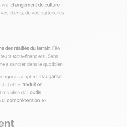
n vrai
changement de culture
vos clients, de vos partenaires
né
des réalités du terrain
. Elle
teurs extra-financiers… Sans
ne à s’ancrer dans le quotidien.
édagogie adaptée. Il
vulgarise
tc.) et les
traduit en
t mobilise des
outils
e la
compréhension
, le
ent