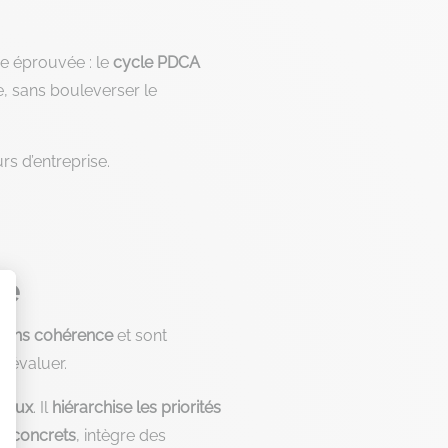
 éprouvée : le
cycle PDCA
, sans bouleverser le
rs d’entreprise.
le
 sans cohérence
et sont
 à évaluer.
njeux
. Il
hiérarchise les priorités
s
concrets
, intègre des