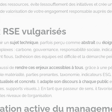
des ressources, évite l’essoufflement des initiatives et crée u
er de valorisation de votre engagement responsable auprès de 
x RSE vulgarisés
ir un
sujet technique
, parfois perçu comme
abstrait
ou
éloig
exes : carbone, gouvernance, responsabilité sociale, indica
 flous, l’adhésion des équipes est difficile et la démarche pei
aussi de
rendre ces enjeux accessibles à tous
, grâce à une p
 matérialité, parties prenantes, taxonomie, indicateurs ESG, e
ualisés et concrets
. Il
adapte son discours à chaque public
e
ues, supports visuels…). En tant que passeur de sens, il favoris
les niveaux de l’organisation.
cation active du managem