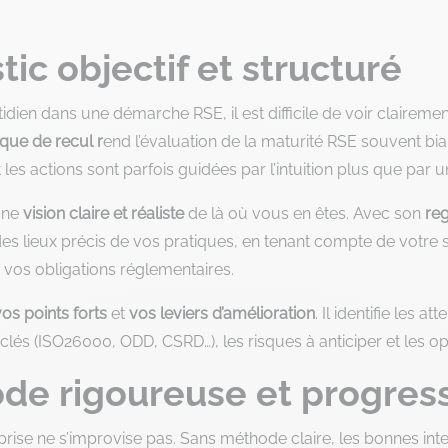
tic objectif et structuré
ien dans une démarche RSE, il est difficile de voir clairemen
ue de recul r
end l’évaluation de la maturité RSE souvent bi
es actions sont parfois guidées par l’intuition plus que par 
une
vision claire et réaliste
de là où vous en êtes. Avec son
reg
t des lieux précis de vos pratiques, en tenant compte de votre s
e vos obligations réglementaires.
vos points forts
et
vos leviers d’amélioration
. Il identifie les 
 clés (ISO26000, ODD, CSRD…), les risques à anticiper et les opp
de rigoureuse et progres
rise ne s’improvise pas. Sans méthode claire, les bonnes inte