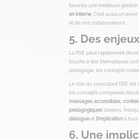
favorise une meilleure gestion 
en interne
. C’est aussi un levi
et de vos collaborateurs.
5. Des enjeu
La RSE peut rapidement deven
touche à des thématiques compl
pédagogie, les concepts restent
Le rôle du consultant RSE est 
les concepts complexes (double
messages accessibles, context
pédagogiques
(ateliers, fresq
dialogue
et
l’implication
à tous 
6. Une impli