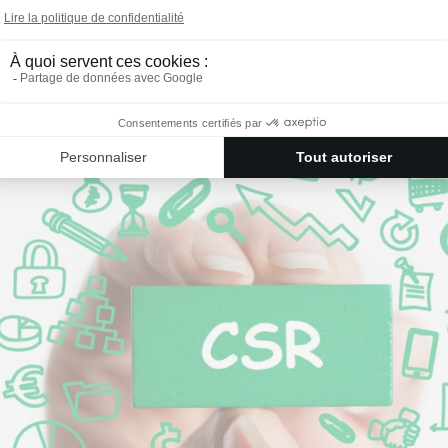
de à
piloter efficacement vos actions
. Grâce à des
outils
comme
es risques ou encore le tableau de bord ESG, vous passez de la