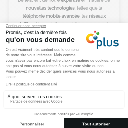
bénéficient de notre
expertise
en matière de
nouvelles technologies
, telles que la
téléphonie mobile avancée
, les
réseaux
satellite
, et les solutions de télécommunication
basées sur la
fibre optique
. Nous les aidons à
intégrer ces technologies dans leurs offres,
garantissant ainsi un
avantage concurrentiel
significatif
sur le marché.