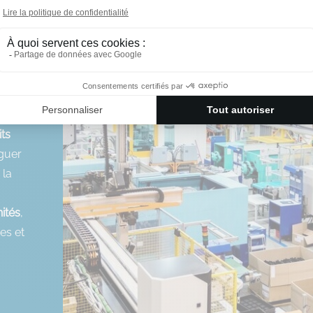
s
ts
iguer
 la
.
ités
,
es et