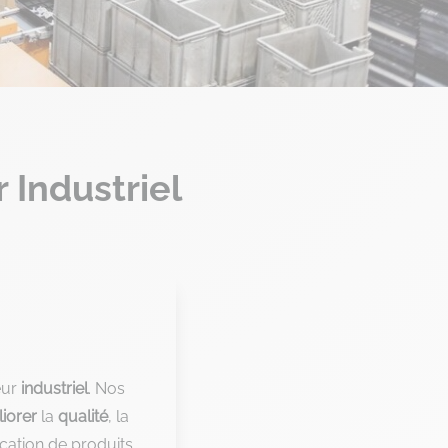
 Industriel
eur
industriel
. Nos
iorer
la
qualité
, la
rication de produits