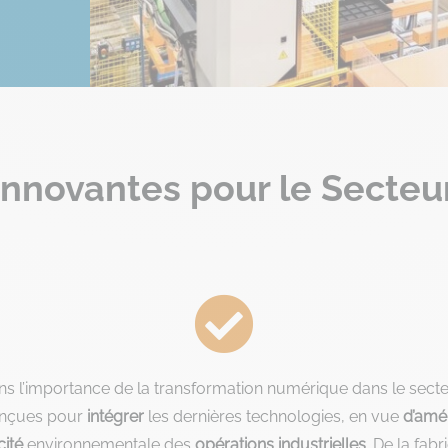
Innovantes pour le Secteur

 l’importance de la transformation numérique dans le sect
onçues pour
intégrer
les dernières technologies, en vue
d’amél
cité
environnementale des
opérations industrielles
. De la fab