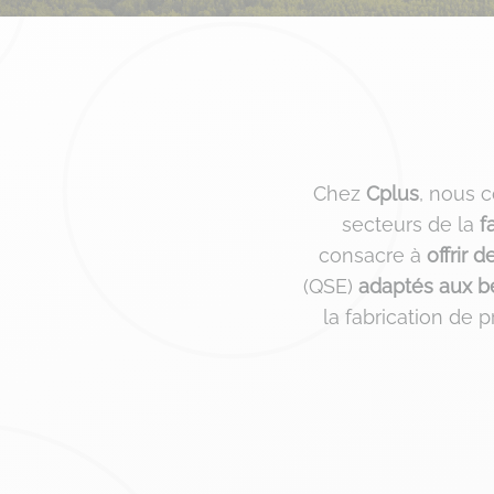
Chez
Cplus
, nous 
secteurs de la
f
consacre à
offrir d
(QSE)
adaptés aux b
la fabrication de p