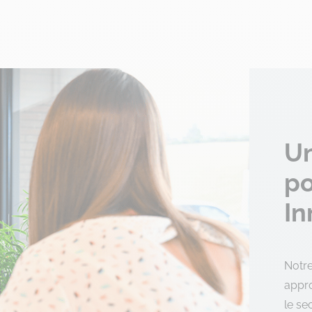
Un
po
In
Notre
appro
le se