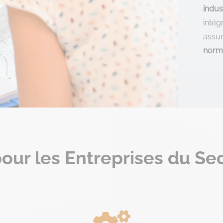
indus
intég
assu
norme
our les Entreprises du Sec