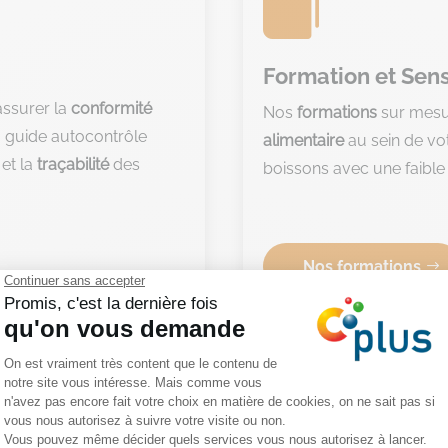

Formation et Sens
assurer la
conformité
Nos
formations
sur mesu
 guide autocontrôle
alimentaire
au sein de vot
, et la
traçabilité
des
boissons avec une faible 
Nos formations
