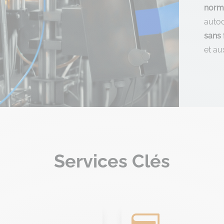
nor
autoc
sans f
et au
Services Clés