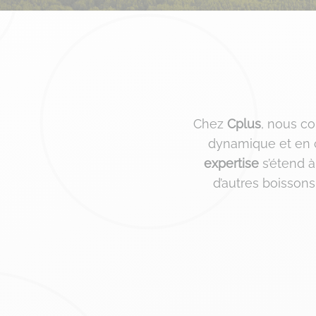
Chez
Cplus
, nous c
dynamique et en 
expertise
s’étend 
d’autres boissons 