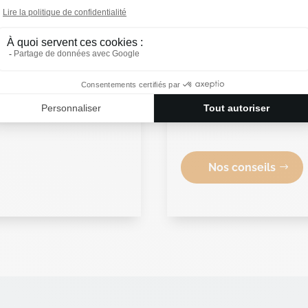
Stratégie de Cro
ns réglementaires
dans le
Notre
expertise
en matiè
s
, vous aidant à anticiper
pratiques respectueuses
exigences des
des consommateurs en 
Nos conseils