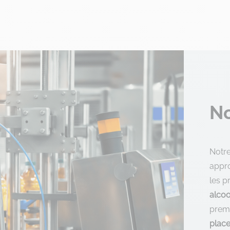
No
Notr
appr
les 
alcoo
premi
plac