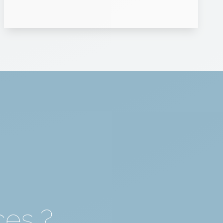
ces ?